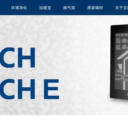
环境净化
浴暖宝
换气扇
原装辅材
关于百