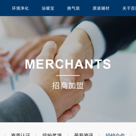
环境净化
浴暖宝
换气扇
原装辅材
关于百
资质认证
缤纷奖项
最新资讯
经销合作