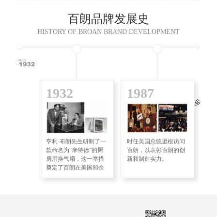
百朗品牌发展史
HISTORY OF BROAN BRAND DEVELOPMENT
1932
1987
1
点击查看更多
亨利·布朗先生研制了一
时任美国总统里根访问
百
款命名为“摩特德”的厨
百朗，以表彰百朗的创
统
房用换气扇，这一举措
新和制造实力。
这
奠定了百朗在美国80余
北
年的行业领先地位。
先