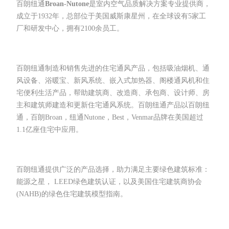
百朗纽通
Broan-Nutone
是室内空气品质解决方案专业提供商，
成立于
1932
年，总部位于美国威斯康星州，在全球设有
5
家工
厂和研发中心，拥有
2100
余员工。
百朗纽通制造和销售先进的住宅通风产品，包括吸油烟机、通
风设备、浴暖宝、新风系统、嵌入式加热器、阁楼通风机和住
宅便利生活产品，帮助建筑商、改造商、承包商、设计师、房
主和建筑师建造和更新住宅通风系统。
百朗纽通产品以百朗纽
通，百朗
Broan
，纽通
Nutone
，
Best
，
Venmar
品牌在美国超过
1.1
亿座住宅中应用。
百朗纽通提供广泛的产品选择，助力满足主要绿色建筑标准：
能源之星，
LEED
绿色建筑认证，以及美国住宅建筑商协会
(NAHB)
的绿色住宅建筑模型指南。